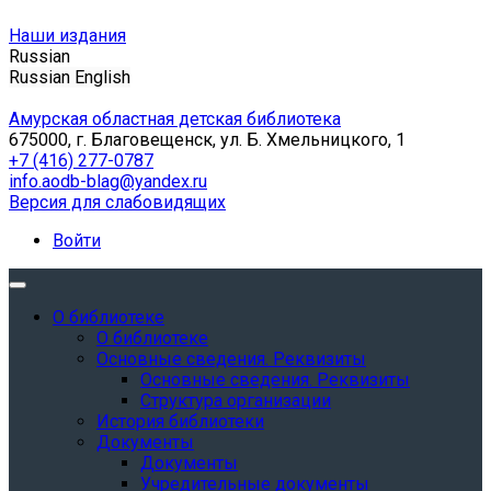
Наши издания
Russian
Russian
English
Амурская областная детская библиотека
675000, г. Благовещенск, ул. Б. Хмельницкого, 1
+7 (416) 277-0787
info.aodb-blag@yandex.ru
Версия для слабовидящих
Войти
О библиотеке
О библиотеке
Основные сведения. Реквизиты
Основные сведения. Реквизиты
Структура организации
История библиотеки
Документы
Документы
Учредительные документы