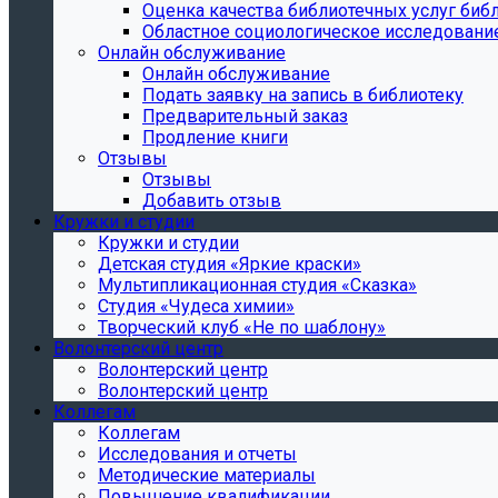
Oценка качества библиотечных услуг библ
Областное социологическое исследовани
Онлайн обслуживание
Онлайн обслуживание
Подать заявку на запись в библиотеку
Предварительный заказ
Продление книги
Отзывы
Отзывы
Добавить отзыв
Кружки и студии
Кружки и студии
Детская студия «Яркие краски»
Мультипликационная студия «Сказка»
Студия «Чудеса химии»
Творческий клуб «Не по шаблону»
Волонтерский центр
Волонтерский центр
Волонтерский центр
Коллегам
Коллегам
Исследования и отчеты
Методические материалы
Повышение квалификации