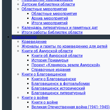
Детские библиотеки области
Областные мероприятия
Областные мероприятия
Архив мероприятий
Итоги мероприятий
Календарь литературных и памятных дат
Итоги работы библиотек области
Краеведение
Краеведение
Журналы и газеты по краеведению для детей
Книги об Амурской области
Книги об Амурской области
История Приамурья
Проект «Кланяюсь земле Амурской»
Справочные издания
Книги о Благовещенске
Книги о Благовещенске
Благовещенск в фотоальбомах
Благовещенск исторический
Благовещенск литературный
Книги о войне
Книги о войне
Великая Отечественная война (1941-1945).