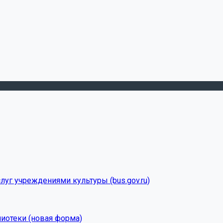
луг учреждениями культуры (bus.gov.ru)
лиотеки (новая форма)