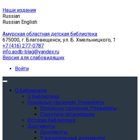
Наши издания
Russian
Russian
English
Амурская областная детская библиотека
675000, г. Благовещенск, ул. Б. Хмельницкого, 1
+7 (416) 277-0787
info.aodb-blag@yandex.ru
Версия для слабовидящих
Войти
О библиотеке
О библиотеке
Основные сведения. Реквизиты
Основные сведения. Реквизиты
Структура организации
История библиотеки
Документы
Документы
Учредительные документы