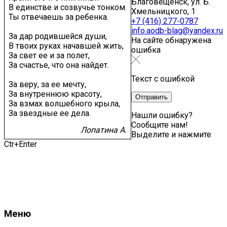
Благовещенск, ул. Б.
В единстве и созвучье тонком.
Хмельницкого, 1
Ты отвечаешь за ребенка.
+7 (416) 277-0787
info.aodb-blag@yandex.ru
За дар родившейся души,
На сайте обнаружена
В твоих руках начавшей жить,
ошибка
За свет ее и за полет,
За счастье, что она найдет.
Текст с ошибкой
За веру, за ее мечту,
За внутреннюю красоту,
За взмах волшебного крыла,
За звездные ее дела.
Нашли ошибку?
Сообщите нам!
Лопатина А.
Выделите и нажмите
Ctr+Enter
Меню