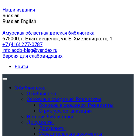
Наши издания
Russian
Russian
English
Амурская областная детская библиотека
675000, г. Благовещенск, ул. Б. Хмельницкого, 1
+7 (416) 277-0787
info.aodb-blag@yandex.ru
Версия для слабовидящих
Войти
О библиотеке
О библиотеке
Основные сведения. Реквизиты
Основные сведения. Реквизиты
Структура организации
История библиотеки
Документы
Документы
Учредительные документы