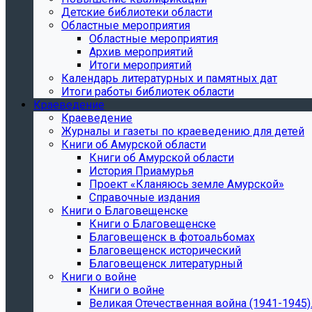
Детские библиотеки области
Областные мероприятия
Областные мероприятия
Архив мероприятий
Итоги мероприятий
Календарь литературных и памятных дат
Итоги работы библиотек области
Краеведение
Краеведение
Журналы и газеты по краеведению для детей
Книги об Амурской области
Книги об Амурской области
История Приамурья
Проект «Кланяюсь земле Амурской»
Справочные издания
Книги о Благовещенске
Книги о Благовещенске
Благовещенск в фотоальбомах
Благовещенск исторический
Благовещенск литературный
Книги о войне
Книги о войне
Великая Отечественная война (1941-1945).