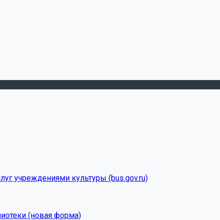
луг учреждениями культуры (bus.gov.ru)
лиотеки (новая форма)