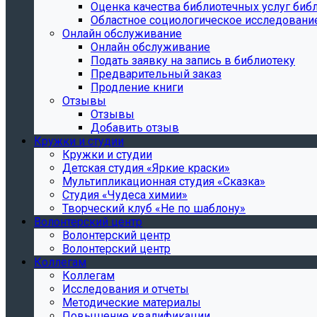
Oценка качества библиотечных услуг библ
Областное социологическое исследовани
Онлайн обслуживание
Онлайн обслуживание
Подать заявку на запись в библиотеку
Предварительный заказ
Продление книги
Отзывы
Отзывы
Добавить отзыв
Кружки и студии
Кружки и студии
Детская студия «Яркие краски»
Мультипликационная студия «Сказка»
Студия «Чудеса химии»
Творческий клуб «Не по шаблону»
Волонтерский центр
Волонтерский центр
Волонтерский центр
Коллегам
Коллегам
Исследования и отчеты
Методические материалы
Повышение квалификации