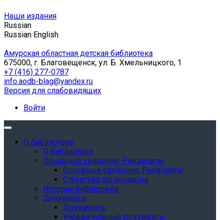
Наши издания
Russian
Russian
English
Амурская областная детская библиотека
675000, г. Благовещенск, ул. Б. Хмельницкого, 1
+7 (416) 277-0787
info.aodb-blag@yandex.ru
Версия для слабовидящих
Войти
О библиотеке
О библиотеке
Основные сведения. Реквизиты
Основные сведения. Реквизиты
Структура организации
История библиотеки
Документы
Документы
Учредительные документы