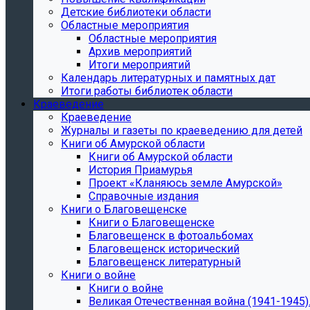
Детские библиотеки области
Областные мероприятия
Областные мероприятия
Архив мероприятий
Итоги мероприятий
Календарь литературных и памятных дат
Итоги работы библиотек области
Краеведение
Краеведение
Журналы и газеты по краеведению для детей
Книги об Амурской области
Книги об Амурской области
История Приамурья
Проект «Кланяюсь земле Амурской»
Справочные издания
Книги о Благовещенске
Книги о Благовещенске
Благовещенск в фотоальбомах
Благовещенск исторический
Благовещенск литературный
Книги о войне
Книги о войне
Великая Отечественная война (1941-1945).