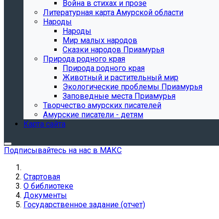
Война в стихах и прозе
Литературная карта Амурской области
Народы
Народы
Мир малых народов
Сказки народов Приамурья
Природа родного края
Природа родного края
Животный и растительный мир
Экологические проблемы Приамурья
Заповедные места Приамурья
Творчество амурских писателей
Амурские писатели - детям
Карта сайта
Подписывайтесь на нас в МАКС
Стартовая
О библиотеке
Документы
Государственное задание (отчет)