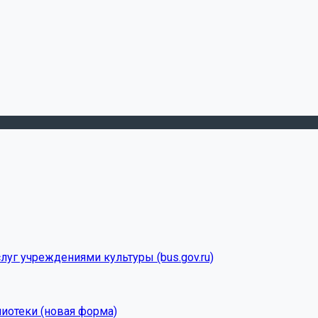
луг учреждениями культуры (bus.gov.ru)
лиотеки (новая форма)