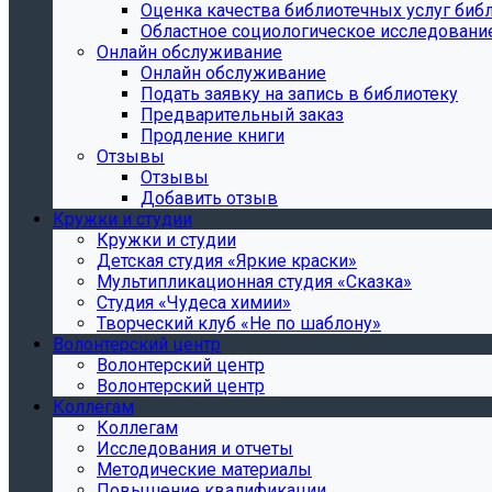
Oценка качества библиотечных услуг библ
Областное социологическое исследовани
Онлайн обслуживание
Онлайн обслуживание
Подать заявку на запись в библиотеку
Предварительный заказ
Продление книги
Отзывы
Отзывы
Добавить отзыв
Кружки и студии
Кружки и студии
Детская студия «Яркие краски»
Мультипликационная студия «Сказка»
Студия «Чудеса химии»
Творческий клуб «Не по шаблону»
Волонтерский центр
Волонтерский центр
Волонтерский центр
Коллегам
Коллегам
Исследования и отчеты
Методические материалы
Повышение квалификации