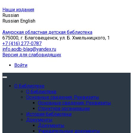
Наши издания
Russian
Russian
English
Амурская областная детская библиотека
675000, г. Благовещенск, ул. Б. Хмельницкого, 1
+7 (416) 277-0787
info.aodb-blag@yandex.ru
Версия для слабовидящих
Войти
О библиотеке
О библиотеке
Основные сведения. Реквизиты
Основные сведения. Реквизиты
Структура организации
История библиотеки
Документы
Документы
Учредительные документы