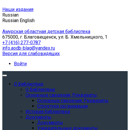
Наши издания
Russian
Russian
English
Амурская областная детская библиотека
675000, г. Благовещенск, ул. Б. Хмельницкого, 1
+7 (416) 277-0787
info.aodb-blag@yandex.ru
Версия для слабовидящих
Войти
О библиотеке
О библиотеке
Основные сведения. Реквизиты
Основные сведения. Реквизиты
Структура организации
История библиотеки
Документы
Документы
Учредительные документы