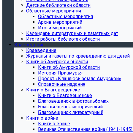
Детские библиотеки области
Областные мероприятия
Областные мероприятия
Архив мероприятий
Итоги мероприятий
Календарь литературных и памятных дат
Итоги работы библиотек области
Краеведение
Краеведение
Журналы и газеты по краеведению для детей
Книги об Амурской области
Книги об Амурской области
История Приамурья
Проект «Кланяюсь земле Амурской»
Справочные издания
Книги о Благовещенске
Книги о Благовещенске
Благовещенск в фотоальбомах
Благовещенск исторический
Благовещенск литературный
Книги о войне
Книги о войне
Великая Отечественная война (1941-1945).