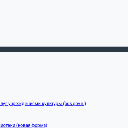
луг учреждениями культуры (bus.gov.ru)
лиотеки (новая форма)