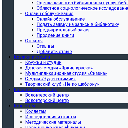
Oценка качества библиотечных услуг библ
Областное социологическое исследовани
Онлайн обслуживание
Онлайн обслуживание
Подать заявку на запись в библиотеку
Предварительный заказ
Продление книги
Отзывы
Отзывы
Добавить отзыв
Кружки и студии
Кружки и студии
Детская студия «Яркие краски»
Мультипликационная студия «Сказка»
Студия «Чудеса химии»
Творческий клуб «Не по шаблону»
Волонтерский центр
Волонтерский центр
Волонтерский центр
Коллегам
Коллегам
Исследования и отчеты
Методические материалы
Повышение квалификации