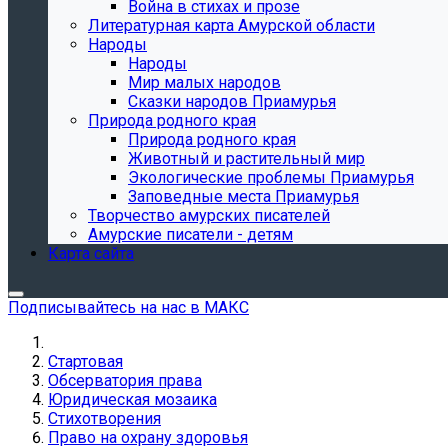
Война в стихах и прозе
Литературная карта Амурской области
Народы
Народы
Мир малых народов
Сказки народов Приамурья
Природа родного края
Природа родного края
Животный и растительный мир
Экологические проблемы Приамурья
Заповедные места Приамурья
Творчество амурских писателей
Амурские писатели - детям
Карта сайта
Подписывайтесь на нас в МАКС
Стартовая
Обсерватория права
Юридическая мозаика
Стихотворения
Право на охрану здоровья