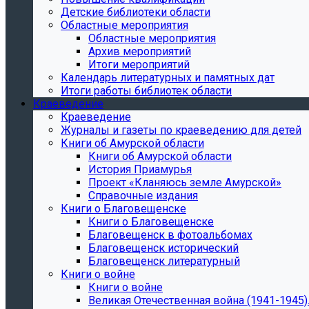
Детские библиотеки области
Областные мероприятия
Областные мероприятия
Архив мероприятий
Итоги мероприятий
Календарь литературных и памятных дат
Итоги работы библиотек области
Краеведение
Краеведение
Журналы и газеты по краеведению для детей
Книги об Амурской области
Книги об Амурской области
История Приамурья
Проект «Кланяюсь земле Амурской»
Справочные издания
Книги о Благовещенске
Книги о Благовещенске
Благовещенск в фотоальбомах
Благовещенск исторический
Благовещенск литературный
Книги о войне
Книги о войне
Великая Отечественная война (1941-1945).