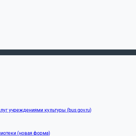
луг учреждениями культуры (bus.gov.ru)
лиотеки (новая форма)