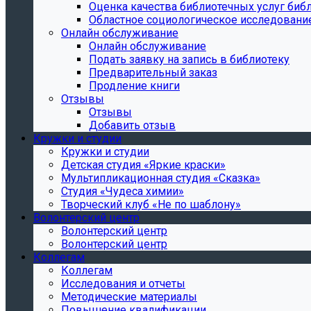
Oценка качества библиотечных услуг библ
Областное социологическое исследовани
Онлайн обслуживание
Онлайн обслуживание
Подать заявку на запись в библиотеку
Предварительный заказ
Продление книги
Отзывы
Отзывы
Добавить отзыв
Кружки и студии
Кружки и студии
Детская студия «Яркие краски»
Мультипликационная студия «Сказка»
Студия «Чудеса химии»
Творческий клуб «Не по шаблону»
Волонтерский центр
Волонтерский центр
Волонтерский центр
Коллегам
Коллегам
Исследования и отчеты
Методические материалы
Повышение квалификации