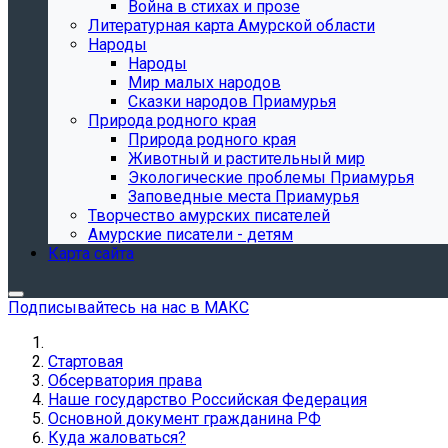
Война в стихах и прозе
Литературная карта Амурской области
Народы
Народы
Мир малых народов
Сказки народов Приамурья
Природа родного края
Природа родного края
Животный и растительный мир
Экологические проблемы Приамурья
Заповедные места Приамурья
Творчество амурских писателей
Амурские писатели - детям
Карта сайта
Подписывайтесь на нас в МАКС
Стартовая
Обсерватория права
Наше государство Российская Федерация
Основной документ гражданина РФ
Куда жаловаться?