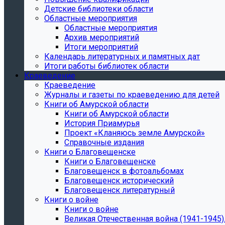
Детские библиотеки области
Областные мероприятия
Областные мероприятия
Архив мероприятий
Итоги мероприятий
Календарь литературных и памятных дат
Итоги работы библиотек области
Краеведение
Краеведение
Журналы и газеты по краеведению для детей
Книги об Амурской области
Книги об Амурской области
История Приамурья
Проект «Кланяюсь земле Амурской»
Справочные издания
Книги о Благовещенске
Книги о Благовещенске
Благовещенск в фотоальбомах
Благовещенск исторический
Благовещенск литературный
Книги о войне
Книги о войне
Великая Отечественная война (1941-1945).