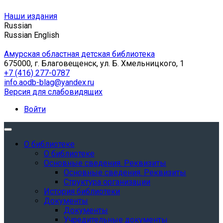
Наши издания
Russian
Russian
English
Амурская областная детская библиотека
675000, г. Благовещенск, ул. Б. Хмельницкого, 1
+7 (416) 277-0787
info.aodb-blag@yandex.ru
Версия для слабовидящих
Войти
О библиотеке
О библиотеке
Основные сведения. Реквизиты
Основные сведения. Реквизиты
Структура организации
История библиотеки
Документы
Документы
Учредительные документы