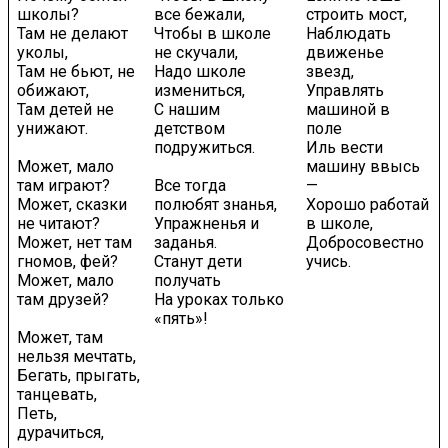
школы?
все бежали,
строить мост,
Там не делают
Чтобы в школе
Наблюдать
уколы,
не скучали,
движенье
Там не бьют, не
Надо школе
звезд,
обижают,
измениться,
Управлять
Там детей не
С нашим
машиной в
унижают.
детством
поле
подружиться.
Иль вести
Может, мало
машину ввысь
там играют?
Все тогда
—
Может, сказки
полюбят знанья,
Хорошо работай
не читают?
Упражненья и
в школе,
Может, нет там
заданья.
Добросовестно
гномов, фей?
Станут дети
учись.
Может, мало
получать
там друзей?
На уроках только
«пять»!
Может, там
нельзя мечтать,
Бегать, прыгать,
танцевать,
Петь,
дурачиться,