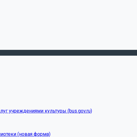
луг учреждениями культуры (bus.gov.ru)
лиотеки (новая форма)