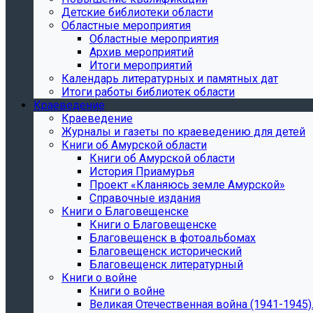
Детские библиотеки области
Областные мероприятия
Областные мероприятия
Архив мероприятий
Итоги мероприятий
Календарь литературных и памятных дат
Итоги работы библиотек области
Краеведение
Краеведение
Журналы и газеты по краеведению для детей
Книги об Амурской области
Книги об Амурской области
История Приамурья
Проект «Кланяюсь земле Амурской»
Справочные издания
Книги о Благовещенске
Книги о Благовещенске
Благовещенск в фотоальбомах
Благовещенск исторический
Благовещенск литературный
Книги о войне
Книги о войне
Великая Отечественная война (1941-1945).