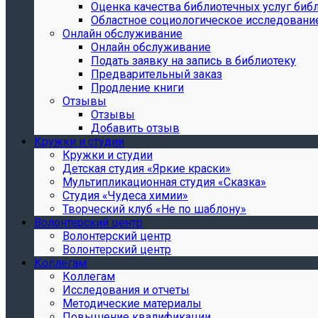
Oценка качества библиотечных услуг библ
Областное социологическое исследовани
Онлайн обслуживание
Онлайн обслуживание
Подать заявку на запись в библиотеку
Предварительный заказ
Продление книги
Отзывы
Отзывы
Добавить отзыв
Кружки и студии
Кружки и студии
Детская студия «Яркие краски»
Мультипликационная студия «Сказка»
Студия «Чудеса химии»
Творческий клуб «Не по шаблону»
Волонтерский центр
Волонтерский центр
Волонтерский центр
Коллегам
Коллегам
Исследования и отчеты
Методические материалы
Повышение квалификации