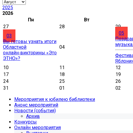
2025
2026
Пн
Вт
27
28
29
05
03
Поздра
Вы готовы узнать итоги
музыка
Областной
04
онлайн‑викторины «Это
Фестива
ЭТНО»?
Яблони
10
11
12
17
18
19
24
25
26
31
01
02
Мероприятия к юбилею библиотеки
Анонс мероприятий
Новости (события)
Архив
Конкурсы
Онлайн мероприятия