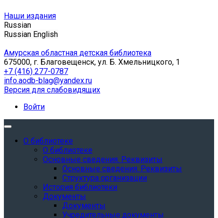
Наши издания
Russian
Russian
English
Амурская областная детская библиотека
675000, г. Благовещенск, ул. Б. Хмельницкого, 1
+7 (416) 277-0787
info.aodb-blag@yandex.ru
Версия для слабовидящих
Войти
О библиотеке
О библиотеке
Основные сведения. Реквизиты
Основные сведения. Реквизиты
Структура организации
История библиотеки
Документы
Документы
Учредительные документы