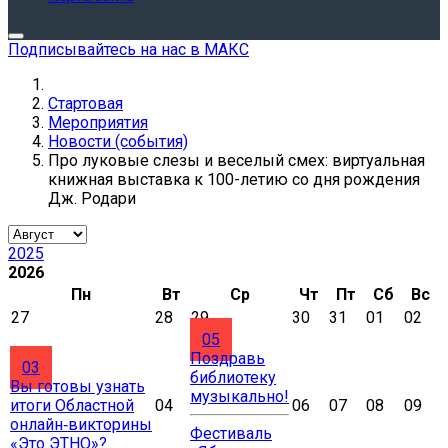
Подписывайтесь на нас в МАКС
Стартовая
Мероприятия
Новости (события)
Про луковые слезы и веселый смех: виртуальная
книжная выставка к 100-летию со дня рождения
Дж. Родари
2025
2026
Пн
Вт
Ср
Чт
Пт
Сб
Вс
27
28
29
30
31
01
02
05
Поздравь
03
библиотеку
Вы готовы узнать
музыкально!
итоги Областной
04
06
07
08
09
онлайн‑викторины
Фестиваль
«Это ЭТНО»?