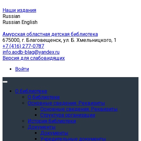
Наши издания
Russian
Russian
English
Амурская областная детская библиотека
675000, г. Благовещенск, ул. Б. Хмельницкого, 1
+7 (416) 277-0787
info.aodb-blag@yandex.ru
Версия для слабовидящих
Войти
О библиотеке
О библиотеке
Основные сведения. Реквизиты
Основные сведения. Реквизиты
Структура организации
История библиотеки
Документы
Документы
Учредительные документы