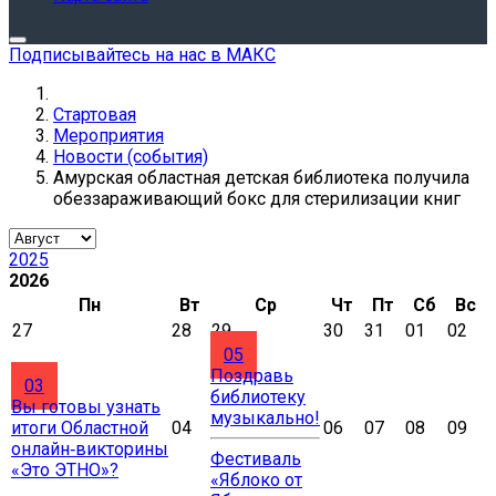
Подписывайтесь на нас в МАКС
Стартовая
Мероприятия
Новости (события)
Амурская областная детская библиотека получила
обеззараживающий бокс для стерилизации книг
2025
2026
Пн
Вт
Ср
Чт
Пт
Сб
Вс
27
28
29
30
31
01
02
05
Поздравь
03
библиотеку
Вы готовы узнать
музыкально!
итоги Областной
04
06
07
08
09
онлайн‑викторины
Фестиваль
«Это ЭТНО»?
«Яблоко от