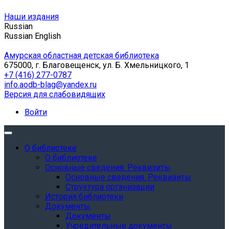
Наши издания
Russian
Russian
English
Амурская областная детская библиотека
675000, г. Благовещенск, ул. Б. Хмельницкого, 1
+7 (416) 277-0787
info.aodb-blag@yandex.ru
Версия для слабовидящих
Войти
О библиотеке
О библиотеке
Основные сведения. Реквизиты
Основные сведения. Реквизиты
Структура организации
История библиотеки
Документы
Документы
Учредительные документы