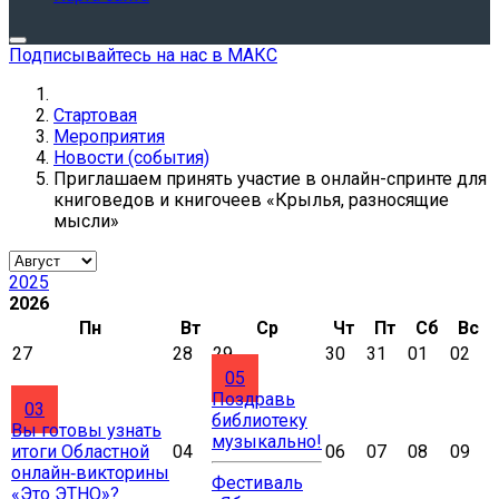
Подписывайтесь на нас в МАКС
Стартовая
Мероприятия
Новости (события)
Приглашаем принять участие в онлайн-спринте для
книговедов и книгочеев «Крылья, разносящие
мысли»
2025
2026
Пн
Вт
Ср
Чт
Пт
Сб
Вс
27
28
29
30
31
01
02
05
Поздравь
03
библиотеку
Вы готовы узнать
музыкально!
итоги Областной
04
06
07
08
09
онлайн‑викторины
Фестиваль
«Это ЭТНО»?