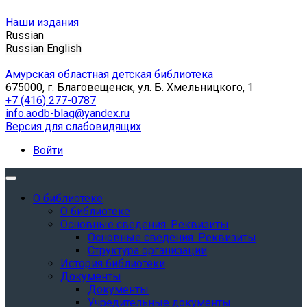
Наши издания
Russian
Russian
English
Амурская областная детская библиотека
675000, г. Благовещенск, ул. Б. Хмельницкого, 1
+7 (416) 277-0787
info.aodb-blag@yandex.ru
Версия для слабовидящих
Войти
О библиотеке
О библиотеке
Основные сведения. Реквизиты
Основные сведения. Реквизиты
Структура организации
История библиотеки
Документы
Документы
Учредительные документы