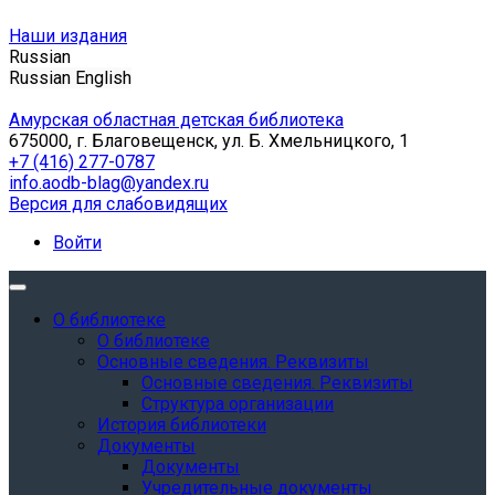
Наши издания
Russian
Russian
English
Амурская областная детская библиотека
675000, г. Благовещенск, ул. Б. Хмельницкого, 1
+7 (416) 277-0787
info.aodb-blag@yandex.ru
Версия для слабовидящих
Войти
О библиотеке
О библиотеке
Основные сведения. Реквизиты
Основные сведения. Реквизиты
Структура организации
История библиотеки
Документы
Документы
Учредительные документы