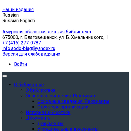
Наши издания
Russian
Russian
English
Амурская областная детская библиотека
675000, г. Благовещенск, ул. Б. Хмельницкого, 1
+7 (416) 277-0787
info.aodb-blag@yandex.ru
Версия для слабовидящих
Войти
О библиотеке
О библиотеке
Основные сведения. Реквизиты
Основные сведения. Реквизиты
Структура организации
История библиотеки
Документы
Документы
Учредительные документы