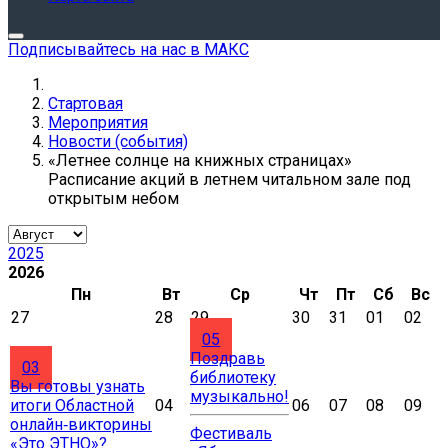
Подписывайтесь на нас в МАКС
Стартовая
Мероприятия
Новости (события)
«Летнее солнце на книжных страницах»
Расписание акций в летнем читальном зале под
открытым небом
2025
2026
Пн
Вт
Ср
Чт
Пт
Сб
Вс
27
28
29
30
31
01
02
05
Поздравь
03
библиотеку
Вы готовы узнать
музыкально!
итоги Областной
04
06
07
08
09
онлайн‑викторины
Фестиваль
«Это ЭТНО»?