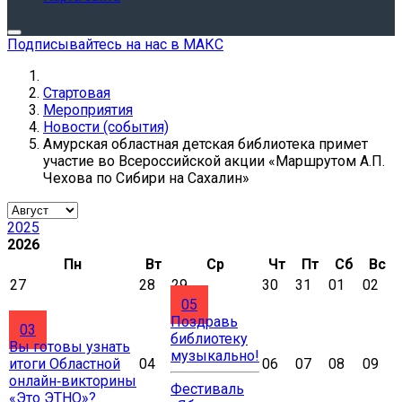
Подписывайтесь на нас в МАКС
Стартовая
Мероприятия
Новости (события)
Амурская областная детская библиотека примет
участие во Всероссийской акции «Маршрутом А.П.
Чехова по Сибири на Сахалин»
2025
2026
Пн
Вт
Ср
Чт
Пт
Сб
Вс
27
28
29
30
31
01
02
05
Поздравь
03
библиотеку
Вы готовы узнать
музыкально!
итоги Областной
04
06
07
08
09
онлайн‑викторины
Фестиваль
«Это ЭТНО»?