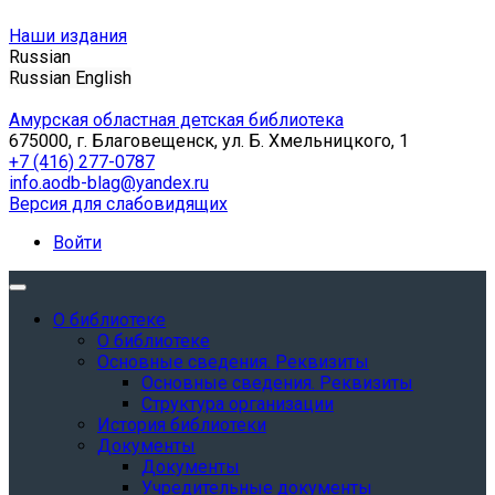
Наши издания
Russian
Russian
English
Амурская областная детская библиотека
675000, г. Благовещенск, ул. Б. Хмельницкого, 1
+7 (416) 277-0787
info.aodb-blag@yandex.ru
Версия для слабовидящих
Войти
О библиотеке
О библиотеке
Основные сведения. Реквизиты
Основные сведения. Реквизиты
Структура организации
История библиотеки
Документы
Документы
Учредительные документы