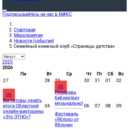
Подписывайтесь на нас в МАКС
Стартовая
Мероприятия
Новости (события)
Семейный книжный клуб «Страницы детства»
2025
2026
Пн
Вт
Ср
Чт
Пт
Сб
Вс
27
28
29
30
31
01
02
05
Поздравь
03
библиотеку
Вы готовы узнать
музыкально!
итоги Областной
04
06
07
08
09
онлайн‑викторины
Фестиваль
«Это ЭТНО»?
«Яблоко от
Яблони»