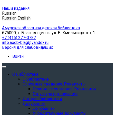
Наши издания
Russian
Russian
English
Амурская областная детская библиотека
675000, г. Благовещенск, ул. Б. Хмельницкого, 1
+7 (416) 277-0787
info.aodb-blag@yandex.ru
Версия для слабовидящих
Войти
О библиотеке
О библиотеке
Основные сведения. Реквизиты
Основные сведения. Реквизиты
Структура организации
История библиотеки
Документы
Документы
Учредительные документы