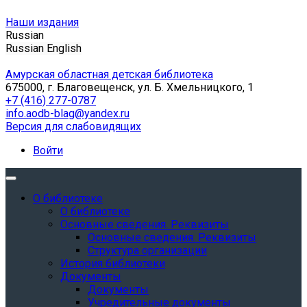
Наши издания
Russian
Russian
English
Амурская областная детская библиотека
675000, г. Благовещенск, ул. Б. Хмельницкого, 1
+7 (416) 277-0787
info.aodb-blag@yandex.ru
Версия для слабовидящих
Войти
О библиотеке
О библиотеке
Основные сведения. Реквизиты
Основные сведения. Реквизиты
Структура организации
История библиотеки
Документы
Документы
Учредительные документы