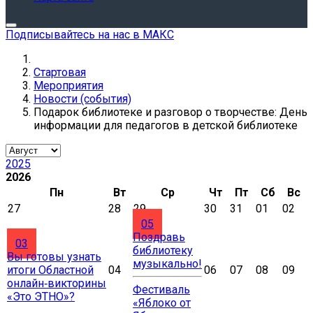
Подписывайтесь на нас в МАКС
Стартовая
Мероприятия
Новости (события)
Подарок библиотеке и разговор о творчестве: День
информации для педагогов в детской библиотеке
2025
2026
Пн
Вт
Ср
Чт
Пт
Сб
Вс
27
28
29
30
31
01
02
05
Поздравь
03
библиотеку
Вы готовы узнать
музыкально!
итоги Областной
04
06
07
08
09
онлайн‑викторины
Фестиваль
«Это ЭТНО»?
«Яблоко от