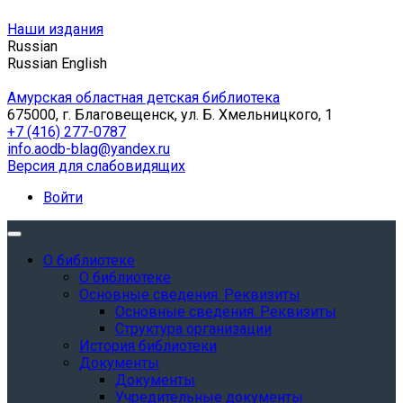
Наши издания
Russian
Russian
English
Амурская областная детская библиотека
675000, г. Благовещенск, ул. Б. Хмельницкого, 1
+7 (416) 277-0787
info.aodb-blag@yandex.ru
Версия для слабовидящих
Войти
О библиотеке
О библиотеке
Основные сведения. Реквизиты
Основные сведения. Реквизиты
Структура организации
История библиотеки
Документы
Документы
Учредительные документы