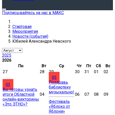
Подписывайтесь на нас в МАКС
Стартовая
Мероприятия
Новости (события)
Юбилей Александра Невского
2025
2026
Пн
Вт
Ср
Чт
Пт
Сб
Вс
27
28
29
30
31
01
02
05
Поздравь
03
библиотеку
Вы готовы узнать
музыкально!
итоги Областной
04
06
07
08
09
онлайн‑викторины
Фестиваль
«Это ЭТНО»?
«Яблоко от
Яблони»