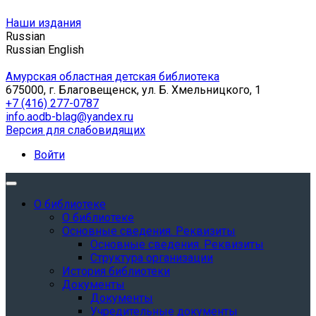
Наши издания
Russian
Russian
English
Амурская областная детская библиотека
675000, г. Благовещенск, ул. Б. Хмельницкого, 1
+7 (416) 277-0787
info.aodb-blag@yandex.ru
Версия для слабовидящих
Войти
О библиотеке
О библиотеке
Основные сведения. Реквизиты
Основные сведения. Реквизиты
Структура организации
История библиотеки
Документы
Документы
Учредительные документы