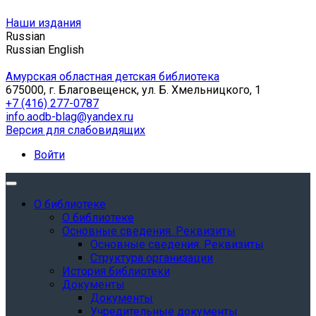
Наши издания
Russian
Russian
English
Амурская областная детская библиотека
675000, г. Благовещенск, ул. Б. Хмельницкого, 1
+7 (416) 277-0787
info.aodb-blag@yandex.ru
Версия для слабовидящих
Войти
О библиотеке
О библиотеке
Основные сведения. Реквизиты
Основные сведения. Реквизиты
Структура организации
История библиотеки
Документы
Документы
Учредительные документы