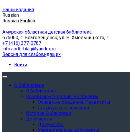
Наши издания
Russian
Russian
English
Амурская областная детская библиотека
675000, г. Благовещенск, ул. Б. Хмельницкого, 1
+7 (416) 277-0787
info.aodb-blag@yandex.ru
Версия для слабовидящих
Войти
О библиотеке
О библиотеке
Основные сведения. Реквизиты
Основные сведения. Реквизиты
Структура организации
История библиотеки
Документы
Документы
Учредительные документы