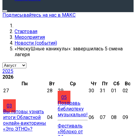
Подписывайтесь на нас в МАКС
Стартовая
Мероприятия
Новости (события)
«НескуШные каникулы»: завершилась 5 смена
лагеря
2025
2026
Пн
Вт
Ср
Чт
Пт
Сб
Вс
27
28
29
30
31
01
02
05
Поздравь
03
библиотеку
Вы готовы узнать
музыкально!
итоги Областной
04
06
07
08
09
онлайн‑викторины
Фестиваль
«Это ЭТНО»?
«Яблоко от