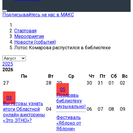
Подписывайтесь на нас в МАКС
Стартовая
Мероприятия
Новости (события)
Лотос Комарова распустился в библиотеке
2025
2026
Пн
Вт
Ср
Чт
Пт
Сб
Вс
27
28
29
30
31
01
02
05
Поздравь
03
библиотеку
Вы готовы узнать
музыкально!
итоги Областной
04
06
07
08
09
онлайн‑викторины
Фестиваль
«Это ЭТНО»?
«Яблоко от
Яблони»