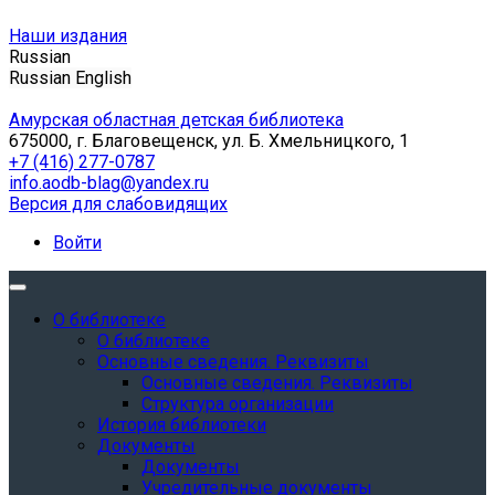
Наши издания
Russian
Russian
English
Амурская областная детская библиотека
675000, г. Благовещенск, ул. Б. Хмельницкого, 1
+7 (416) 277-0787
info.aodb-blag@yandex.ru
Версия для слабовидящих
Войти
О библиотеке
О библиотеке
Основные сведения. Реквизиты
Основные сведения. Реквизиты
Структура организации
История библиотеки
Документы
Документы
Учредительные документы