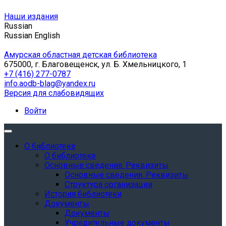
Наши издания
Russian
Russian
English
Амурская областная детская библиотека
675000, г. Благовещенск, ул. Б. Хмельницкого, 1
+7 (416) 277-0787
info.aodb-blag@yandex.ru
Версия для слабовидящих
Войти
О библиотеке
О библиотеке
Основные сведения. Реквизиты
Основные сведения. Реквизиты
Структура организации
История библиотеки
Документы
Документы
Учредительные документы