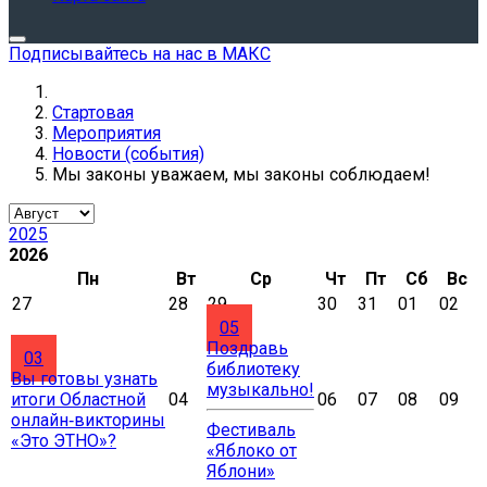
Подписывайтесь на нас в МАКС
Стартовая
Мероприятия
Новости (события)
Мы законы уважаем, мы законы соблюдаем!
2025
2026
Пн
Вт
Ср
Чт
Пт
Сб
Вс
27
28
29
30
31
01
02
05
Поздравь
03
библиотеку
Вы готовы узнать
музыкально!
итоги Областной
04
06
07
08
09
онлайн‑викторины
Фестиваль
«Это ЭТНО»?
«Яблоко от
Яблони»