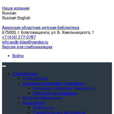
Наши издания
Russian
Russian
English
Амурская областная детская библиотека
675000, г. Благовещенск, ул. Б. Хмельницкого, 1
+7 (416) 277-0787
info.aodb-blag@yandex.ru
Версия для слабовидящих
Войти
О библиотеке
О библиотеке
Основные сведения. Реквизиты
Основные сведения. Реквизиты
Структура организации
История библиотеки
Документы
Документы
Учредительные документы