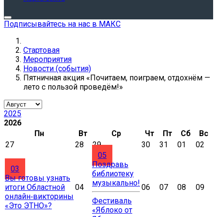
Подписывайтесь на нас в МАКС
Стартовая
Мероприятия
Новости (события)
Пятничная акция «Почитаем, поиграем, отдохнём —
лето с пользой проведём!»
2025
2026
Пн
Вт
Ср
Чт
Пт
Сб
Вс
27
28
29
30
31
01
02
05
Поздравь
03
библиотеку
Вы готовы узнать
музыкально!
итоги Областной
04
06
07
08
09
онлайн‑викторины
Фестиваль
«Это ЭТНО»?
«Яблоко от