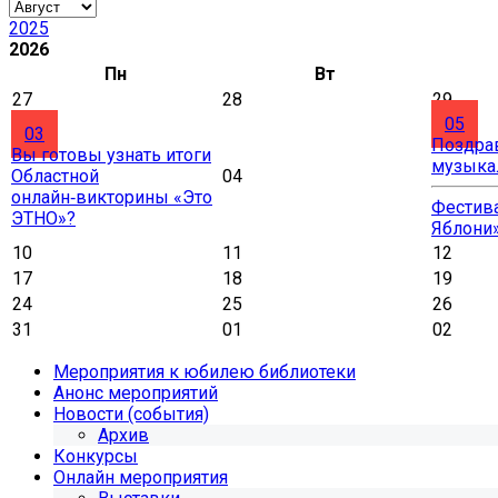
2025
2026
Пн
Вт
27
28
29
05
03
Поздра
Вы готовы узнать итоги
музыка
Областной
04
онлайн‑викторины «Это
Фестива
ЭТНО»?
Яблони
10
11
12
17
18
19
24
25
26
31
01
02
Мероприятия к юбилею библиотеки
Анонс мероприятий
Новости (события)
Архив
Конкурсы
Онлайн мероприятия