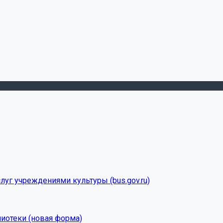
луг учреждениями культуры (bus.gov.ru)
лиотеки (новая форма)