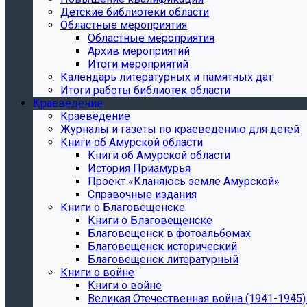
Детские библиотеки области
Областные мероприятия
Областные мероприятия
Архив мероприятий
Итоги мероприятий
Календарь литературных и памятных дат
Итоги работы библиотек области
Краеведение
Краеведение
Журналы и газеты по краеведению для детей
Книги об Амурской области
Книги об Амурской области
История Приамурья
Проект «Кланяюсь земле Амурской»
Справочные издания
Книги о Благовещенске
Книги о Благовещенске
Благовещенск в фотоальбомах
Благовещенск исторический
Благовещенск литературный
Книги о войне
Книги о войне
Великая Отечественная война (1941-1945).