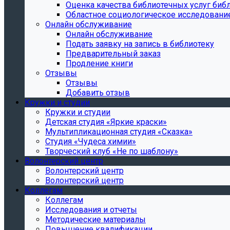
Oценка качества библиотечных услуг библ
Областное социологическое исследовани
Онлайн обслуживание
Онлайн обслуживание
Подать заявку на запись в библиотеку
Предварительный заказ
Продление книги
Отзывы
Отзывы
Добавить отзыв
Кружки и студии
Кружки и студии
Детская студия «Яркие краски»
Мультипликационная студия «Сказка»
Студия «Чудеса химии»
Творческий клуб «Не по шаблону»
Волонтерский центр
Волонтерский центр
Волонтерский центр
Коллегам
Коллегам
Исследования и отчеты
Методические материалы
Повышение квалификации