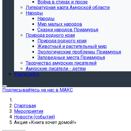
Война в стихах и прозе
Литературная карта Амурской области
Народы
Народы
Мир малых народов
Сказки народов Приамурья
Природа родного края
Природа родного края
Животный и растительный мир
Экологические проблемы Приамурья
Заповедные места Приамурья
Творчество амурских писателей
Амурские писатели - детям
Карта сайта
Подписывайтесь на нас в МАКС
Стартовая
Мероприятия
Новости (события)
Акция «Книга хочет домой!»