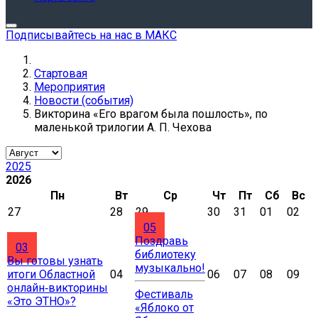
Подписывайтесь на нас в МАКС
Стартовая
Мероприятия
Новости (события)
Викторина «Его врагом была пошлость», по
маленькой трилогии А. П. Чехова
2025
2026
Пн
Вт
Ср
Чт
Пт
Сб
Вс
27
28
29
30
31
01
02
05
Поздравь
03
библиотеку
Вы готовы узнать
музыкально!
итоги Областной
04
06
07
08
09
онлайн‑викторины
Фестиваль
«Это ЭТНО»?
«Яблоко от