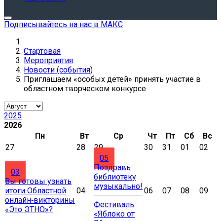
Подписывайтесь на нас в МАКС
Стартовая
Мероприятия
Новости (события)
Приглашаем «особых детей» принять участие в
областном творческом конкурсе
2025
2026
Пн
Вт
Ср
Чт
Пт
Сб
Вс
27
28
29
30
31
01
02
05
Поздравь
03
библиотеку
Вы готовы узнать
музыкально!
итоги Областной
04
06
07
08
09
онлайн‑викторины
Фестиваль
«Это ЭТНО»?
«Яблоко от