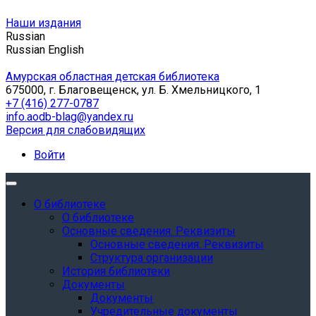
Наши издания
Russian
Russian
English
Амурская областная детская библиотека
675000, г. Благовещенск, ул. Б. Хмельницкого, 1
+7 (416) 277-0787
info.aodb-blag@yandex.ru
Версия для слабовидящих
Войти
О библиотеке
О библиотеке
Основные сведения. Реквизиты
Основные сведения. Реквизиты
Структура организации
История библиотеки
Документы
Документы
Учредительные документы