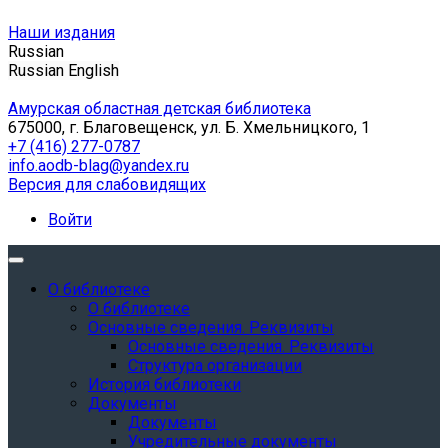
Наши издания
Russian
Russian
English
Амурская областная детская библиотека
675000, г. Благовещенск, ул. Б. Хмельницкого, 1
+7 (416) 277-0787
info.aodb-blag@yandex.ru
Версия для слабовидящих
Войти
О библиотеке
О библиотеке
Основные сведения. Реквизиты
Основные сведения. Реквизиты
Структура организации
История библиотеки
Документы
Документы
Учредительные документы