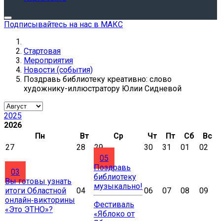
Подписывайтесь на нас в МАКС
Стартовая
Мероприятия
Новости (события)
Поздравь библиотеку креативно: слово
художнику-иллюстратору Юлии Сидневой
2025
2026
Пн
Вт
Ср
Чт
Пт
Сб
Вс
27
28
29
30
31
01
02
05
Поздравь
03
библиотеку
Вы готовы узнать
музыкально!
итоги Областной
04
06
07
08
09
онлайн‑викторины
Фестиваль
«Это ЭТНО»?
«Яблоко от