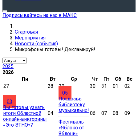
Подписывайтесь на нас в МАКС
Стартовая
Мероприятия
Новости (события)
Микрофоны готовы! Декламируй!
2025
2026
Пн
Вт
Ср
Чт
Пт
Сб
Вс
27
28
29
30
31
01
02
05
Поздравь
03
библиотеку
Вы готовы узнать
музыкально!
итоги Областной
04
06
07
08
09
онлайн‑викторины
Фестиваль
«Это ЭТНО»?
«Яблоко от
Яблони»