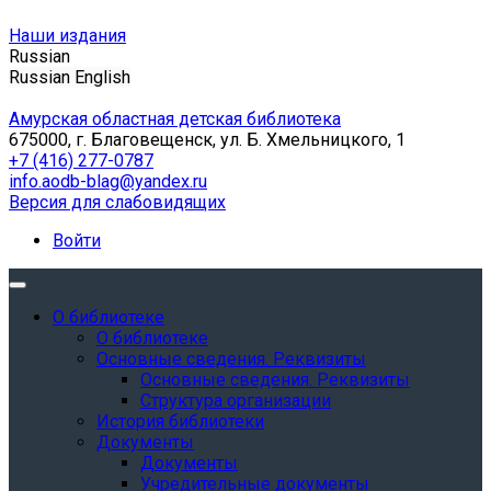
Наши издания
Russian
Russian
English
Амурская областная детская библиотека
675000, г. Благовещенск, ул. Б. Хмельницкого, 1
+7 (416) 277-0787
info.aodb-blag@yandex.ru
Версия для слабовидящих
Войти
О библиотеке
О библиотеке
Основные сведения. Реквизиты
Основные сведения. Реквизиты
Структура организации
История библиотеки
Документы
Документы
Учредительные документы