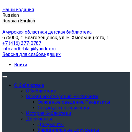
Наши издания
Russian
Russian
English
Амурская областная детская библиотека
675000, г. Благовещенск, ул. Б. Хмельницкого, 1
+7 (416) 277-0787
info.aodb-blag@yandex.ru
Версия для слабовидящих
Войти
О библиотеке
О библиотеке
Основные сведения. Реквизиты
Основные сведения. Реквизиты
Структура организации
История библиотеки
Документы
Документы
Учредительные документы