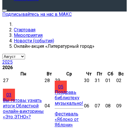
Подписывайтесь на нас в МАКС
Стартовая
Мероприятия
Новости (события)
Онлайн-акция «Литературный город»
2025
2026
Пн
Вт
Ср
Чт
Пт
Сб
Вс
27
28
29
30
31
01
02
05
Поздравь
03
библиотеку
Вы готовы узнать
музыкально!
итоги Областной
04
06
07
08
09
онлайн‑викторины
Фестиваль
«Это ЭТНО»?
«Яблоко от
Яблони»