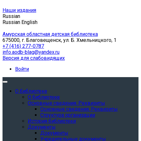
Наши издания
Russian
Russian
English
Амурская областная детская библиотека
675000, г. Благовещенск, ул. Б. Хмельницкого, 1
+7 (416) 277-0787
info.aodb-blag@yandex.ru
Версия для слабовидящих
Войти
О библиотеке
О библиотеке
Основные сведения. Реквизиты
Основные сведения. Реквизиты
Структура организации
История библиотеки
Документы
Документы
Учредительные документы