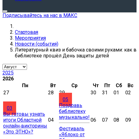
Подписывайтесь на нас в МАКС
Стартовая
Мероприятия
Новости (события)
Литературный квиз и бабочка своими руками: как в
библиотеке прошёл День защиты детей
2025
2026
Пн
Вт
Ср
Чт
Пт
Сб
Вс
27
28
29
30
31
01
02
05
Поздравь
03
библиотеку
Вы готовы узнать
музыкально!
итоги Областной
04
06
07
08
09
онлайн‑викторины
Фестиваль
«Это ЭТНО»?
«Яблоко от