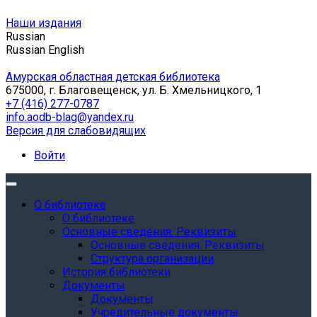
Наши издания
Russian
Russian
English
Амурская областная детская библиотека
675000, г. Благовещенск, ул. Б. Хмельницкого, 1
+7 (416) 277-0787
info.aodb-blag@yandex.ru
Версия для слабовидящих
Войти
О библиотеке
О библиотеке
Основные сведения. Реквизиты
Основные сведения. Реквизиты
Структура организации
История библиотеки
Документы
Документы
Учредительные документы