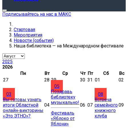
Подписывайтесь на нас в МАКС
Стартовая
Мероприятия
Новости (события)
Наша библиотека — на Международном фестивале
2025
2026
Пн
Вт
Ср
Чт
Пт
Сб
Вс
27
28
29
30
31
01
02
05
Поздравь
03
08
библиотеку
Вы готовы узнать
Встреча
музыкально!
итоги Областной
04
06
07
семейного
09
онлайн‑викторины
книжного
Фестиваль
«Это ЭТНО»?
клуба
«Яблоко от
Яблони»