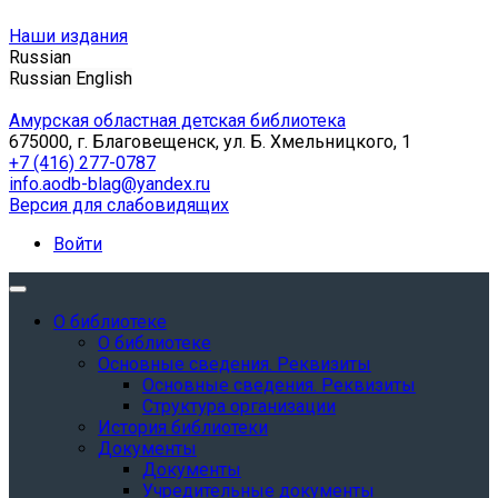
Наши издания
Russian
Russian
English
Амурская областная детская библиотека
675000, г. Благовещенск, ул. Б. Хмельницкого, 1
+7 (416) 277-0787
info.aodb-blag@yandex.ru
Версия для слабовидящих
Войти
О библиотеке
О библиотеке
Основные сведения. Реквизиты
Основные сведения. Реквизиты
Структура организации
История библиотеки
Документы
Документы
Учредительные документы