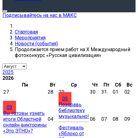
Подписывайтесь на нас в МАКС
Стартовая
Мероприятия
Новости (события)
Продолжается прием работ на Х Международный
фотоконкурс «Русская цивилизация»
2025
2026
Пн
Вт
Ср
Чт
Пт
Сб
Вс
27
28
29
30
31
01
02
05
Поздравь
03
библиотеку
Вы готовы узнать
музыкально!
итоги Областной
04
06
07
08
09
онлайн‑викторины
Фестиваль
«Это ЭТНО»?
«Яблоко от