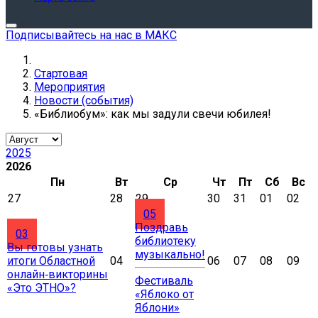
Подписывайтесь на нас в МАКС
Стартовая
Мероприятия
Новости (события)
«Библиобум»: как мы задули свечи юбилея!
2025
2026
Пн
Вт
Ср
Чт
Пт
Сб
Вс
27
28
29
30
31
01
02
05
Поздравь
03
библиотеку
Вы готовы узнать
музыкально!
итоги Областной
04
06
07
08
09
онлайн‑викторины
Фестиваль
«Это ЭТНО»?
«Яблоко от
Яблони»