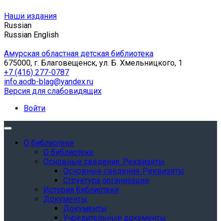
Наши издания
Russian
Russian
English
Амурская областная детская библиотека
675000, г. Благовещенск, ул. Б. Хмельницкого, 1
+7 (416) 277-0787
info.aodb-blag@yandex.ru
Версия для слабовидящих
Войти
О библиотеке
О библиотеке
Основные сведения. Реквизиты
Основные сведения. Реквизиты
Структура организации
История библиотеки
Документы
Документы
Учредительные документы