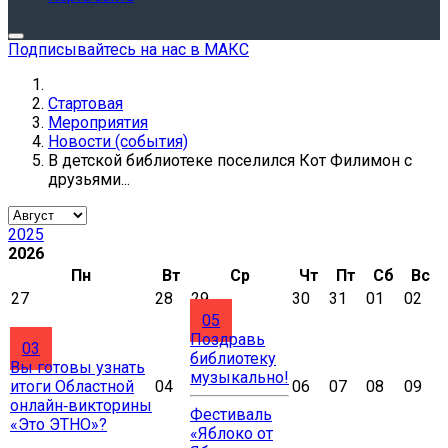
Подписывайтесь на нас в МАКС
Стартовая
Мероприятия
Новости (события)
В детской библиотеке поселился Кот Филимон с
друзьями...
2025
2026
Пн
Вт
Ср
Чт
Пт
Сб
Вс
27
28
29
30
31
01
02
05
Поздравь
03
библиотеку
Вы готовы узнать
музыкально!
итоги Областной
04
06
07
08
09
онлайн‑викторины
Фестиваль
«Это ЭТНО»?
«Яблоко от