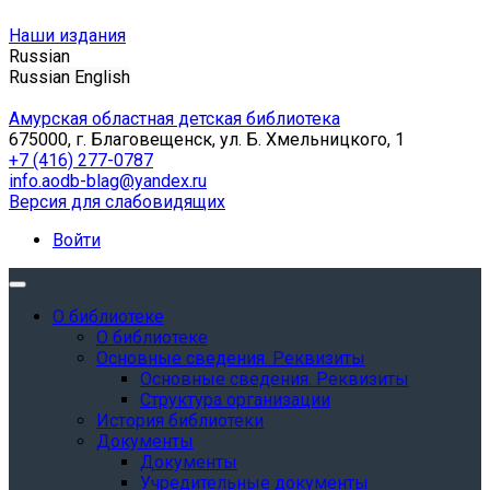
Наши издания
Russian
Russian
English
Амурская областная детская библиотека
675000, г. Благовещенск, ул. Б. Хмельницкого, 1
+7 (416) 277-0787
info.aodb-blag@yandex.ru
Версия для слабовидящих
Войти
О библиотеке
О библиотеке
Основные сведения. Реквизиты
Основные сведения. Реквизиты
Структура организации
История библиотеки
Документы
Документы
Учредительные документы