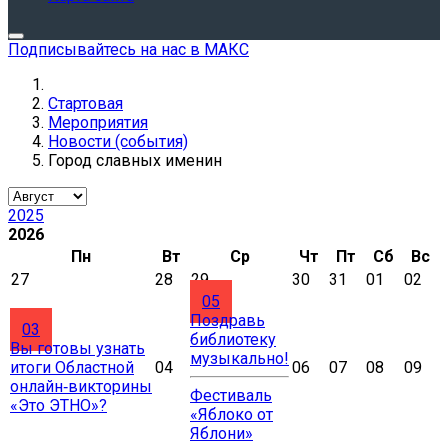
Подписывайтесь на нас в МАКС
Стартовая
Мероприятия
Новости (события)
Город славных именин
2025
2026
Пн
Вт
Ср
Чт
Пт
Сб
Вс
27
28
29
30
31
01
02
05
Поздравь
03
библиотеку
Вы готовы узнать
музыкально!
итоги Областной
04
06
07
08
09
онлайн‑викторины
Фестиваль
«Это ЭТНО»?
«Яблоко от
Яблони»