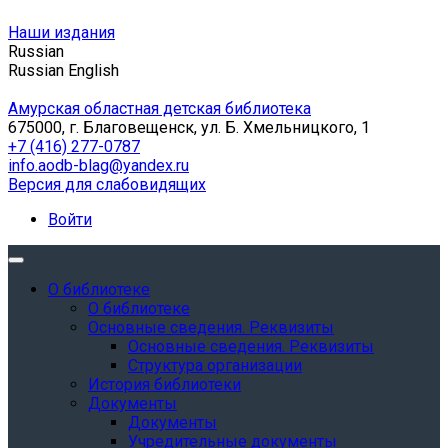
Наши издания
Russian
Russian
English
Амурская областная детская библиотека
675000, г. Благовещенск, ул. Б. Хмельницкого, 1
+7 (416) 277-0787
info.aodb-blag@yandex.ru
Версия для слабовидящих
Войти
О библиотеке
О библиотеке
Основные сведения. Реквизиты
Основные сведения. Реквизиты
Структура организации
История библиотеки
Документы
Документы
Учредительные документы