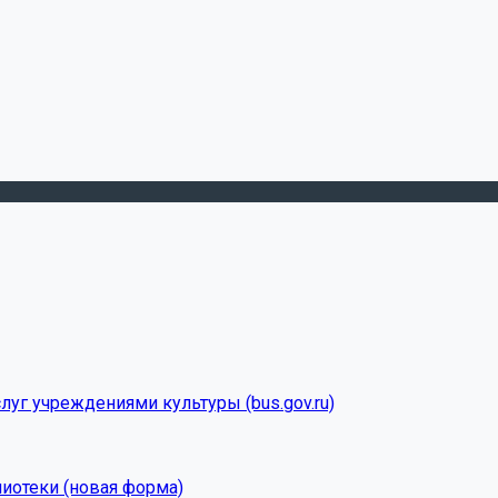
луг учреждениями культуры (bus.gov.ru)
лиотеки (новая форма)