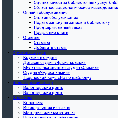
Oценка качества библиотечных услуг библ
Областное социологическое исследовани
Онлайн обслуживание
Онлайн обслуживание
Подать заявку на запись в библиотеку
Предварительный заказ
Продление книги
Отзывы
Отзывы
Добавить отзыв
Кружки и студии
Кружки и студии
Детская студия «Яркие краски»
Мультипликационная студия «Сказка»
Студия «Чудеса химии»
Творческий клуб «Не по шаблону»
Волонтерский центр
Волонтерский центр
Волонтерский центр
Коллегам
Коллегам
Исследования и отчеты
Методические материалы
Повышение квалификации