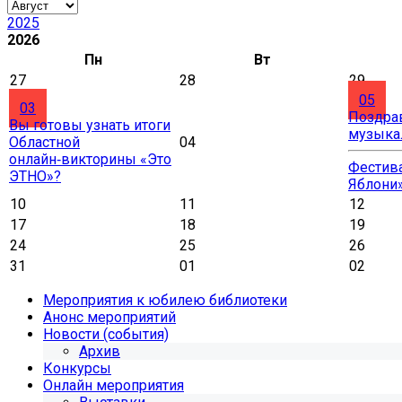
2025
2026
Пн
Вт
27
28
29
05
03
Поздра
Вы готовы узнать итоги
музыка
Областной
04
онлайн‑викторины «Это
Фестива
ЭТНО»?
Яблони
10
11
12
17
18
19
24
25
26
31
01
02
Мероприятия к юбилею библиотеки
Анонс мероприятий
Новости (события)
Архив
Конкурсы
Онлайн мероприятия