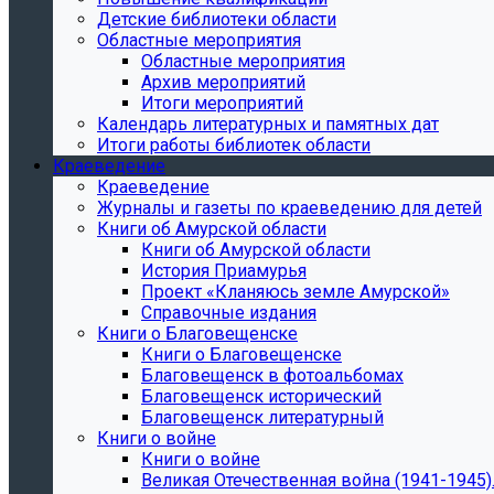
Детские библиотеки области
Областные мероприятия
Областные мероприятия
Архив мероприятий
Итоги мероприятий
Календарь литературных и памятных дат
Итоги работы библиотек области
Краеведение
Краеведение
Журналы и газеты по краеведению для детей
Книги об Амурской области
Книги об Амурской области
История Приамурья
Проект «Кланяюсь земле Амурской»
Справочные издания
Книги о Благовещенске
Книги о Благовещенске
Благовещенск в фотоальбомах
Благовещенск исторический
Благовещенск литературный
Книги о войне
Книги о войне
Великая Отечественная война (1941-1945).