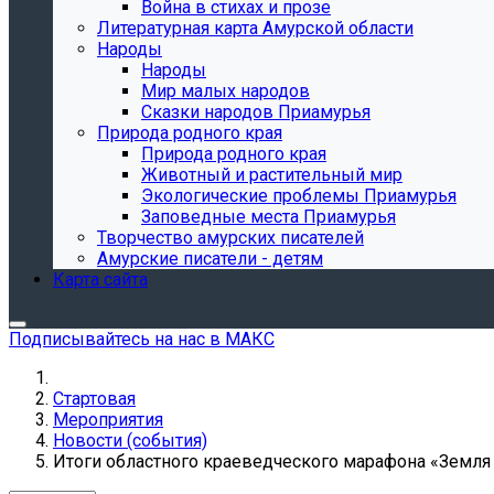
Война в стихах и прозе
Литературная карта Амурской области
Народы
Народы
Мир малых народов
Сказки народов Приамурья
Природа родного края
Природа родного края
Животный и растительный мир
Экологические проблемы Приамурья
Заповедные места Приамурья
Творчество амурских писателей
Амурские писатели - детям
Карта сайта
Подписывайтесь на нас в МАКС
Стартовая
Мероприятия
Новости (события)
Итоги областного краеведческого марафона «Земля ам