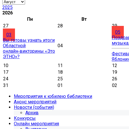
2025
2026
Пн
Вт
27
28
29
05
03
Поздра
Вы готовы узнать итоги
музыка
Областной
04
онлайн‑викторины «Это
Фестива
ЭТНО»?
Яблони
10
11
12
17
18
19
24
25
26
31
01
02
Мероприятия к юбилею библиотеки
Анонс мероприятий
Новости (события)
Архив
Конкурсы
Онлайн мероприятия