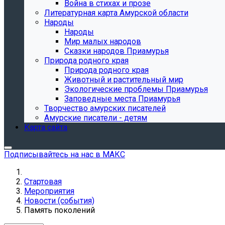
Война в стихах и прозе
Литературная карта Амурской области
Народы
Народы
Мир малых народов
Сказки народов Приамурья
Природа родного края
Природа родного края
Животный и растительный мир
Экологические проблемы Приамурья
Заповедные места Приамурья
Творчество амурских писателей
Амурские писатели - детям
Карта сайта
Подписывайтесь на нас в МАКС
Стартовая
Мероприятия
Новости (события)
Память поколений