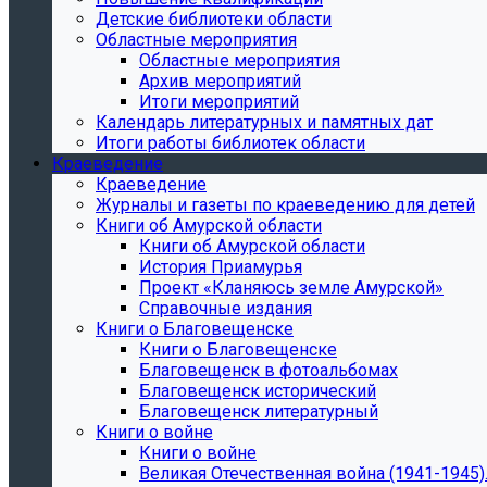
Детские библиотеки области
Областные мероприятия
Областные мероприятия
Архив мероприятий
Итоги мероприятий
Календарь литературных и памятных дат
Итоги работы библиотек области
Краеведение
Краеведение
Журналы и газеты по краеведению для детей
Книги об Амурской области
Книги об Амурской области
История Приамурья
Проект «Кланяюсь земле Амурской»
Справочные издания
Книги о Благовещенске
Книги о Благовещенске
Благовещенск в фотоальбомах
Благовещенск исторический
Благовещенск литературный
Книги о войне
Книги о войне
Великая Отечественная война (1941-1945).