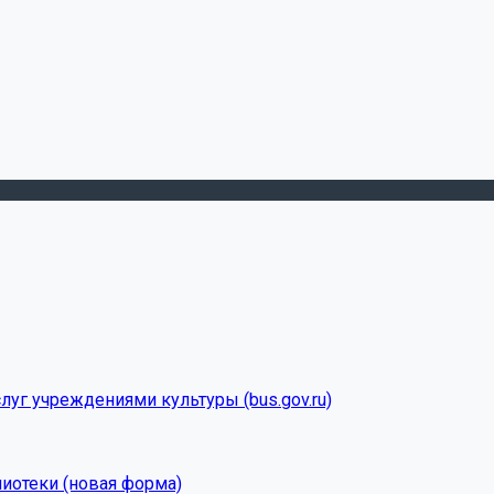
луг учреждениями культуры (bus.gov.ru)
лиотеки (новая форма)