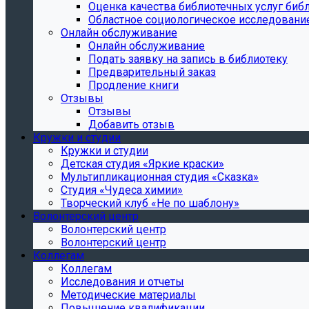
Oценка качества библиотечных услуг библ
Областное социологическое исследовани
Онлайн обслуживание
Онлайн обслуживание
Подать заявку на запись в библиотеку
Предварительный заказ
Продление книги
Отзывы
Отзывы
Добавить отзыв
Кружки и студии
Кружки и студии
Детская студия «Яркие краски»
Мультипликационная студия «Сказка»
Студия «Чудеса химии»
Творческий клуб «Не по шаблону»
Волонтерский центр
Волонтерский центр
Волонтерский центр
Коллегам
Коллегам
Исследования и отчеты
Методические материалы
Повышение квалификации