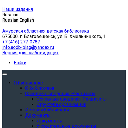
Наши издания
Russian
Russian
English
Амурская областная детская библиотека
675000, г. Благовещенск, ул. Б. Хмельницкого, 1
+7 (416) 277-0787
info.aodb-blag@yandex.ru
Версия для слабовидящих
Войти
О библиотеке
О библиотеке
Основные сведения. Реквизиты
Основные сведения. Реквизиты
Структура организации
История библиотеки
Документы
Документы
Учредительные документы