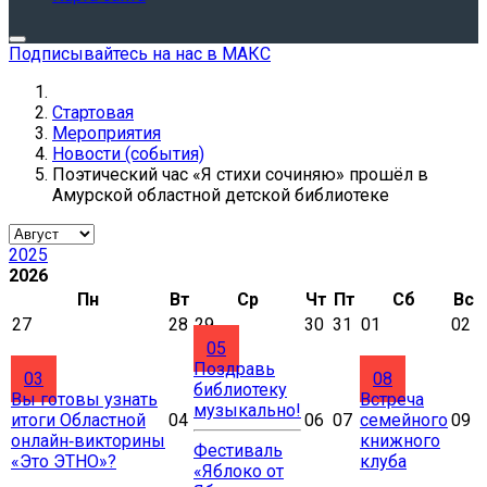
Подписывайтесь на нас в МАКС
Стартовая
Мероприятия
Новости (события)
Поэтический час «Я стихи сочиняю» прошёл в
Амурской областной детской библиотеке
2025
2026
Пн
Вт
Ср
Чт
Пт
Сб
Вс
27
28
29
30
31
01
02
05
Поздравь
03
08
библиотеку
Вы готовы узнать
Встреча
музыкально!
итоги Областной
04
06
07
семейного
09
онлайн‑викторины
книжного
Фестиваль
«Это ЭТНО»?
клуба
«Яблоко от