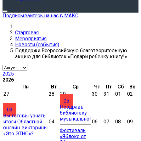
Подписывайтесь на нас в МАКС
Стартовая
Мероприятия
Новости (события)
Поддержи Всероссийскую благотворительную
акцию для библиотек «Подари ребенку книгу!»
2025
2026
Пн
Вт
Ср
Чт
Пт
Сб
Вс
27
28
29
30
31
01
02
05
Поздравь
03
библиотеку
Вы готовы узнать
музыкально!
итоги Областной
04
06
07
08
09
онлайн‑викторины
Фестиваль
«Это ЭТНО»?
«Яблоко от