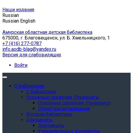
Наши издания
Russian
Russian
English
Амурская областная детская библиотека
675000, г. Благовещенск, ул. Б. Хмельницкого, 1
+7 (416) 277-0787
info.aodb-blag@yandex.ru
Версия для слабовидящих
Войти
О библиотеке
О библиотеке
Основные сведения. Реквизиты
Основные сведения. Реквизиты
Структура организации
История библиотеки
Документы
Документы
Учредительные документы