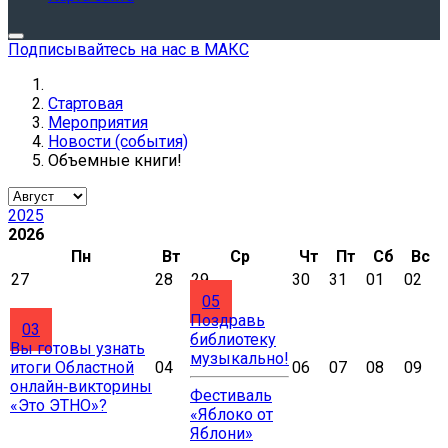
Подписывайтесь на нас в МАКС
Стартовая
Мероприятия
Новости (события)
Объемные книги!
2025
2026
Пн
Вт
Ср
Чт
Пт
Сб
Вс
27
28
29
30
31
01
02
05
Поздравь
03
библиотеку
Вы готовы узнать
музыкально!
итоги Областной
04
06
07
08
09
онлайн‑викторины
Фестиваль
«Это ЭТНО»?
«Яблоко от
Яблони»