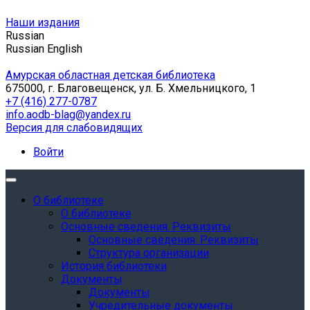
Наши издания
Russian
Russian
English
Амурская областная детская библиотека
675000, г. Благовещенск, ул. Б. Хмельницкого, 1
+7 (416) 277-0787
info.aodb-blag@yandex.ru
Версия для слабовидящих
Войти
О библиотеке
О библиотеке
Основные сведения. Реквизиты
Основные сведения. Реквизиты
Структура организации
История библиотеки
Документы
Документы
Учредительные документы