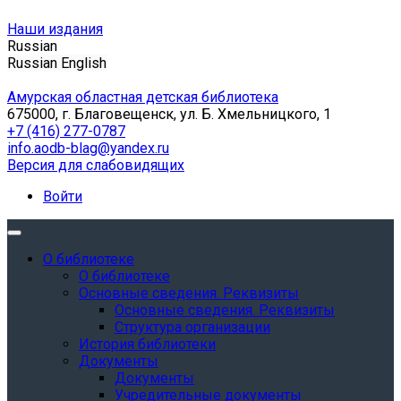
Наши издания
Russian
Russian
English
Амурская областная детская библиотека
675000, г. Благовещенск, ул. Б. Хмельницкого, 1
+7 (416) 277-0787
info.aodb-blag@yandex.ru
Версия для слабовидящих
Войти
О библиотеке
О библиотеке
Основные сведения. Реквизиты
Основные сведения. Реквизиты
Структура организации
История библиотеки
Документы
Документы
Учредительные документы