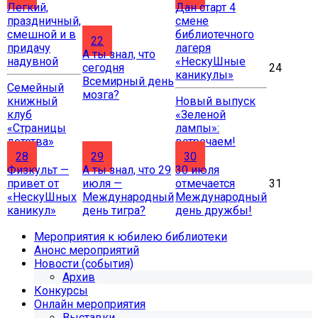
Легкий,
Дан старт 4
праздничный,
смене
смешной и в
библиотечного
22
придачу
лагеря
А ты знал, что
надувной
«НескуШные
сегодня
24
каникулы»
Всемирный день
Семейный
мозга?
книжный
Новый выпуск
клуб
«Зеленой
«Страницы
лампы»:
детства»
встречаем!
28
29
30
Физкульт —
А ты знал, что 29
30 июля
привет от
июля —
отмечается
31
«НескуШных
Международный
Международный
каникул»
день тигра?
день дружбы!
Мероприятия к юбилею библиотеки
Анонс мероприятий
Новости (события)
Архив
Конкурсы
Онлайн мероприятия
Выставки