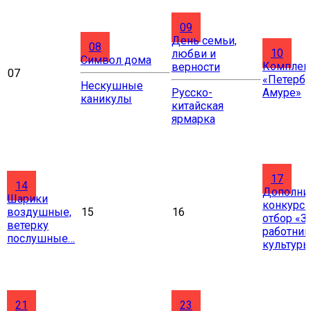
09
День семьи,
08
10
любви и
Символ дома
Комплект
верности
07
«Петербу
Нескушные
Русско-
Амуре»
каникулы
китайская
ярмарка
17
14
Дополни
Шарики
конкурс
воздушные,
15
16
отбор «З
ветерку
работник
послушные…
культур
21
23