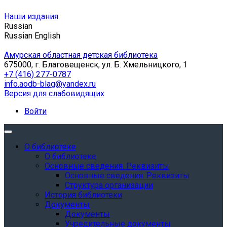
Наши издания
Russian
Russian
English
Амурская областная детская библиотека
675000, г. Благовещенск, ул. Б. Хмельницкого, 1
+7 (416) 277-0787
info.aodb-blag@yandex.ru
Версия для слабовидящих
Войти
О библиотеке
О библиотеке
Основные сведения. Реквизиты
Основные сведения. Реквизиты
Структура организации
История библиотеки
Документы
Документы
Учредительные документы