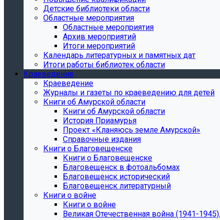
Детские библиотеки области
Областные мероприятия
Областные мероприятия
Архив мероприятий
Итоги мероприятий
Календарь литературных и памятных дат
Итоги работы библиотек области
Краеведение
Краеведение
Журналы и газеты по краеведению для детей
Книги об Амурской области
Книги об Амурской области
История Приамурья
Проект «Кланяюсь земле Амурской»
Справочные издания
Книги о Благовещенске
Книги о Благовещенске
Благовещенск в фотоальбомах
Благовещенск исторический
Благовещенск литературный
Книги о войне
Книги о войне
Великая Отечественная война (1941-1945).