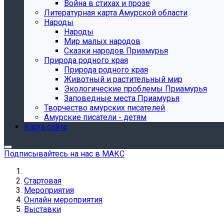
Война в стихах и прозе
Литературная карта Амурской области
Народы
Народы
Мир малых народов
Сказки народов Приамурья
Природа родного края
Природа родного края
Животный и растительный мир
Экологические проблемы Приамурья
Заповедные места Приамурья
Творчество амурских писателей
Амурские писатели - детям
Карта сайта
Подписывайтесь на нас в МАКС
Стартовая
Мероприятия
Онлайн мероприятия
Выставки