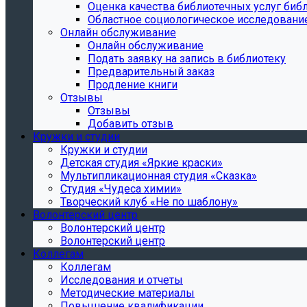
Oценка качества библиотечных услуг библ
Областное социологическое исследовани
Онлайн обслуживание
Онлайн обслуживание
Подать заявку на запись в библиотеку
Предварительный заказ
Продление книги
Отзывы
Отзывы
Добавить отзыв
Кружки и студии
Кружки и студии
Детская студия «Яркие краски»
Мультипликационная студия «Сказка»
Студия «Чудеса химии»
Творческий клуб «Не по шаблону»
Волонтерский центр
Волонтерский центр
Волонтерский центр
Коллегам
Коллегам
Исследования и отчеты
Методические материалы
Повышение квалификации