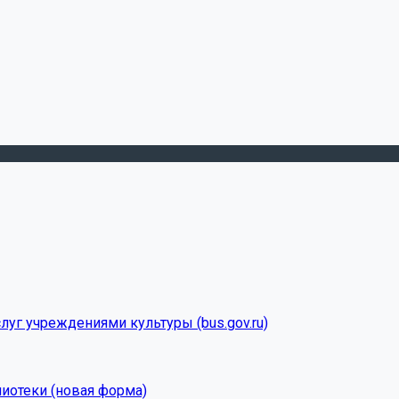
луг учреждениями культуры (bus.gov.ru)
лиотеки (новая форма)